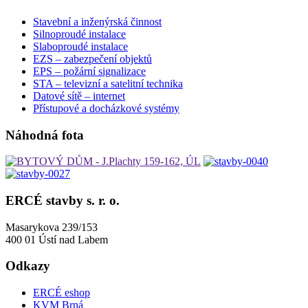
Stavební a inženýrská činnost
Silnoproudé instalace
Slaboproudé instalace
EZS – zabezpečení objektů
EPS – požární signalizace
STA – televizní a satelitní technika
Datové sítě – internet
Přístupové a docházkové systémy
Náhodná fota
ERCÉ stavby s. r. o.
Masarykova 239/153
400 01 Ústí nad Labem
Odkazy
ERCÉ eshop
KVM Brná