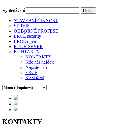
Vyhledávání
technika a řemeslo
ercé
STAVEBNÍ ČINNOST
SERVIS
ODBORNÉ PROFESE
ERCÉ security
ERCÉ open
KLUB SEVER
KONTAKTY
KONTAKTY
Kde nás najdete
Napište nám
ERCÉ
Ke stažení
KONTAKTY